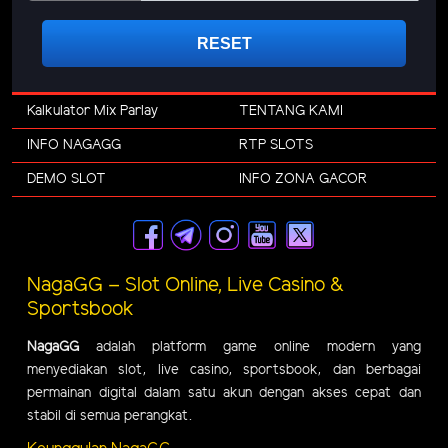
RESET
Kalkulator Mix Parlay
TENTANG KAMI
INFO NAGAGG
RTP SLOTS
DEMO SLOT
INFO ZONA GACOR
NagaGG – Slot Online, Live Casino &
Sportsbook
NagaGG
adalah platform game online modern yang
menyediakan slot, live casino, sportsbook, dan berbagai
permainan digital dalam satu akun dengan akses cepat dan
stabil di semua perangkat.