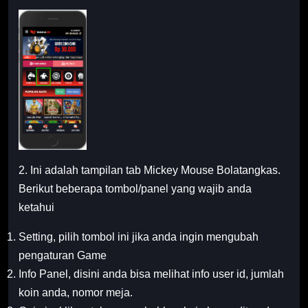
2. Ini adalah tampilan tab Mickey Mouse Bolatangkas.
Berikut beberapa tombol/panel yang wajib anda
ketahui
Setting, pilih tombol ini jika anda ingin mengubah
pengaturan Game
Info Panel, disini anda bisa melihat info user id, jumlah
koin anda, nomor meja.