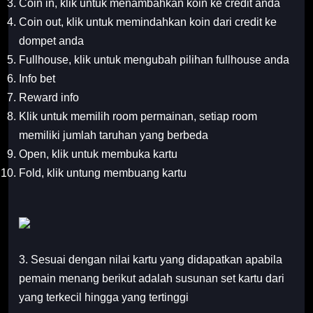
Coin in, klik untuk menambahkan koin ke credit anda
Coin out, klik untuk memindahkan koin dari credit ke
dompet anda
Fullhouse, klik untuk mengubah pilihan fullhouse anda
Info bet
Reward info
Klik untuk memilih room permainan, setiap room
memiliki jumlah taruhan yang berbeda
Open, klik untuk membuka kartu
Fold, klik untung membuang kartu
3. Sesuai dengan nilai kartu yang didapatkan apabila
pemain menang berikut adalah susunan set kartu dari
yang terkecil hingga yang tertinggi