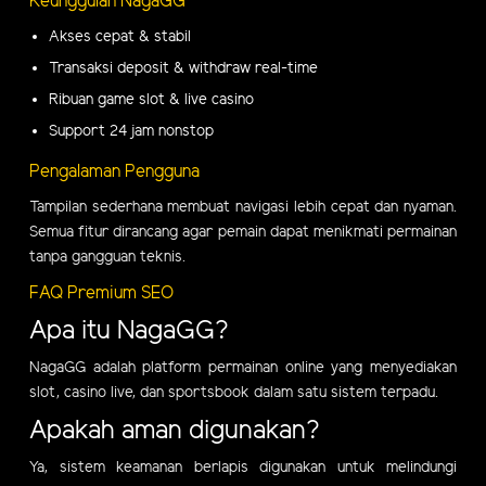
Keunggulan NagaGG
Akses cepat & stabil
Transaksi deposit & withdraw real-time
Ribuan game slot & live casino
Support 24 jam nonstop
Pengalaman Pengguna
Tampilan sederhana membuat navigasi lebih cepat dan nyaman.
Semua fitur dirancang agar pemain dapat menikmati permainan
tanpa gangguan teknis.
FAQ Premium SEO
Apa itu NagaGG?
NagaGG adalah platform permainan online yang menyediakan
slot, casino live, dan sportsbook dalam satu sistem terpadu.
Apakah aman digunakan?
Ya, sistem keamanan berlapis digunakan untuk melindungi